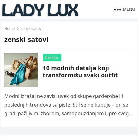
MENU
Home
zenski satovi
zenski satovi
Trendovi
10 modnih detalja koji
transformišu svaki outfit
Modni izražaj ne zavisi uvek od skupe garderobe ili
poslednjih trendova sa piste. Stil se ne kupuje – on se
gradi pažljivim izborom, samopouzdanjem i, pre svega,
…
Read more