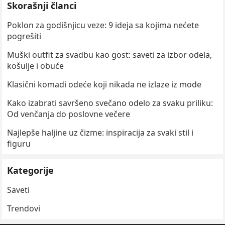
Skorašnji članci
Poklon za godišnjicu veze: 9 ideja sa kojima nećete
pogrešiti
Muški outfit za svadbu kao gost: saveti za izbor odela,
košulje i obuće
Klasični komadi odeće koji nikada ne izlaze iz mode
Kako izabrati savršeno svečano odelo za svaku priliku:
Od venčanja do poslovne večere
Najlepše haljine uz čizme: inspiracija za svaki stil i
figuru
Kategorije
Saveti
Trendovi